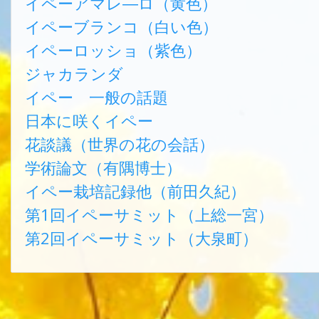
イペーアマレ―ロ（黄色）
イペーブランコ（白い色）
イペーロッショ（紫色）
ジャカランダ
イペー 一般の話題
日本に咲くイペー
花談議（世界の花の会話）
学術論文（有隅博士）
イペー栽培記録他（前田久紀）
第1回イペーサミット（上総一宮）
第2回イペーサミット（大泉町）