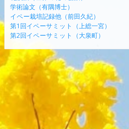
学術論文（有隅博士）
イペー栽培記録他（前田久紀）
第1回イペーサミット（上総一宮）
第2回イペーサミット（大泉町）