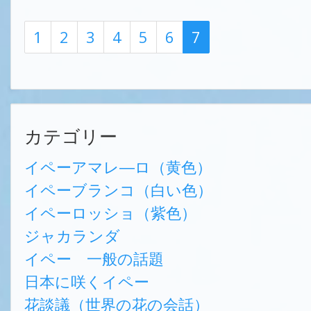
1
2
3
4
5
6
7
カテゴリー
イペーアマレ―ロ（黄色）
イペーブランコ（白い色）
イペーロッショ（紫色）
ジャカランダ
イペー 一般の話題
日本に咲くイペー
花談議（世界の花の会話）