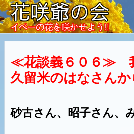
≪花談義６０６≫
久留米のはなさんか
砂古さん、昭子さん、
久留米