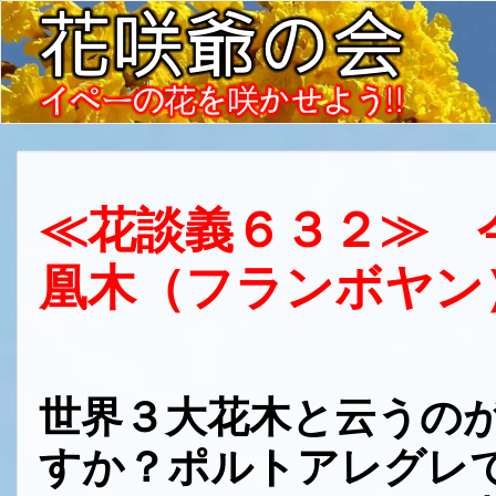
≪花談義６３２≫ 
凰木（フランボヤン
世界３大花木と云うの
すか？ポルトアレグレ