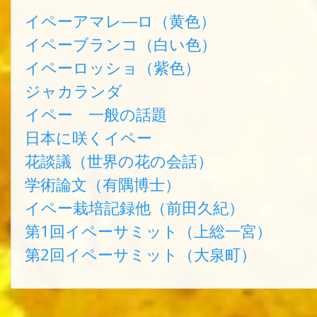
イペーアマレ―ロ（黄色）
イペーブランコ（白い色）
イペーロッショ（紫色）
ジャカランダ
イペー 一般の話題
日本に咲くイペー
花談議（世界の花の会話）
学術論文（有隅博士）
イペー栽培記録他（前田久紀）
第1回イペーサミット（上総一宮）
第2回イペーサミット（大泉町）