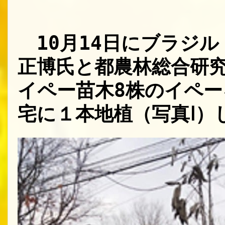
10月14日にブラジル
正博氏と
都農林総合研
イペー苗木8株のイペ
宅に１本地植
写真I）
（