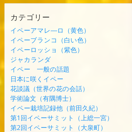
カテゴリー
イペーアマレ―ロ（黄色）
イペーブランコ（白い色）
イペーロッショ（紫色）
ジャカランダ
イペー 一般の話題
日本に咲くイペー
花談議（世界の花の会話）
学術論文（有隅博士）
イペー栽培記録他（前田久紀）
第1回イペーサミット（上総一宮）
第2回イペーサミット（大泉町）