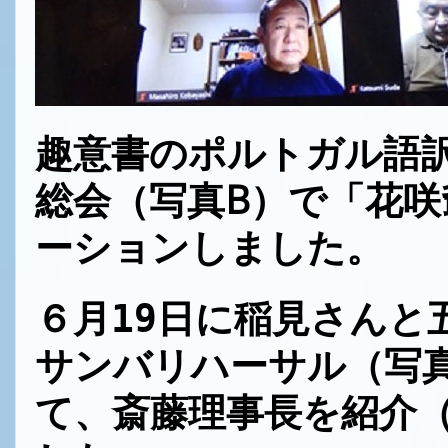
趣意書のポルトガル語
写真B）
総会（
で「花咲
ーション
しました。
６月19日に稲見さんと
写
サンバリハーサル
（
て、
斎藤理事長を紹介