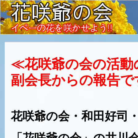
≪花咲爺の会の活動
副会長からの報告で
花咲爺の会・和田好司・