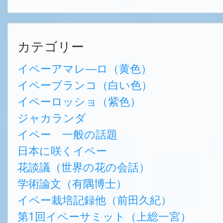
カテゴリー
イペーアマレ―ロ（黄色）
イペーブランコ（白い色）
イペーロッショ（紫色）
ジャカランダ
イペー 一般の話題
日本に咲くイペー
花談議（世界の花の会話）
学術論文（有隅博士）
イペー栽培記録他（前田久紀）
第1回イペーサミット（上総一宮）