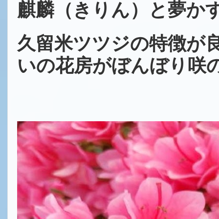
麒麟（きりん）と夢か
久留米ツツジの特徴が
いの花房がぼんぼり咲