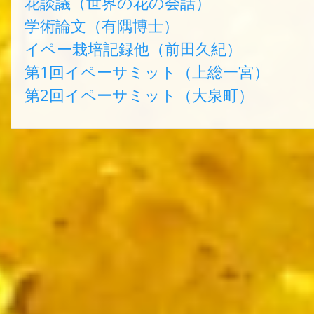
花談議（世界の花の会話）
学術論文（有隅博士）
イペー栽培記録他（前田久紀）
第1回イペーサミット（上総一宮）
第2回イペーサミット（大泉町）