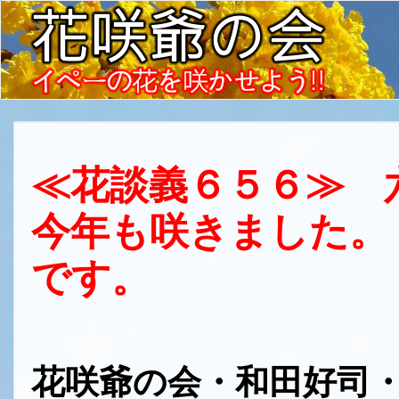
≪花談義６５６≫ 
今年も咲きました。
です。
花咲爺の会・和田好司・