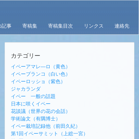
の記事
寄稿集
寄稿集目次
リンクス
連絡先
カテゴリー
イペーアマレ―ロ（黄色）
イペーブランコ（白い色）
イペーロッショ（紫色）
ジャカランダ
イペー 一般の話題
日本に咲くイペー
花談議（世界の花の会話）
学術論文（有隅博士）
イペー栽培記録他（前田久紀）
第1回イペーサミット（上総一宮）