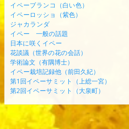
イペーブランコ（白い色）
イペーロッショ（紫色）
ジャカランダ
イペー 一般の話題
日本に咲くイペー
花談議（世界の花の会話）
学術論文（有隅博士）
イペー栽培記録他（前田久紀）
第1回イペーサミット（上総一宮）
第2回イペーサミット（大泉町）