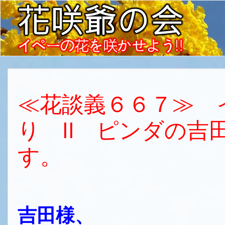
≪花談義６６７≫ 
り II ピンダの
す。
吉田様、