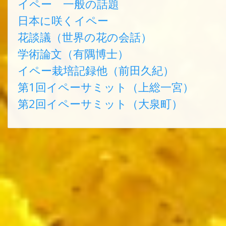
イペー 一般の話題
日本に咲くイペー
花談議（世界の花の会話）
学術論文（有隅博士）
イペー栽培記録他（前田久紀）
第1回イペーサミット（上総一宮）
第2回イペーサミット（大泉町）