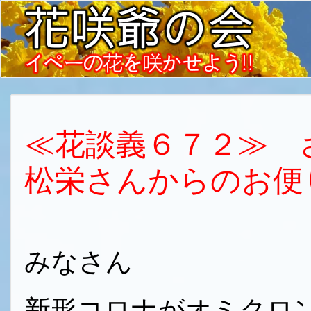
≪花談義６７２≫
松栄さんからのお便
みなさん
新形コロナがオミクロ