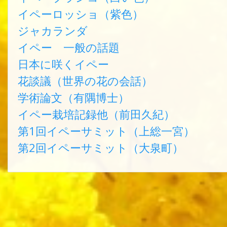
イペーロッショ（紫色）
ジャカランダ
イペー 一般の話題
日本に咲くイペー
花談議（世界の花の会話）
学術論文（有隅博士）
イペー栽培記録他（前田久紀）
第1回イペーサミット（上総一宮）
第2回イペーサミット（大泉町）