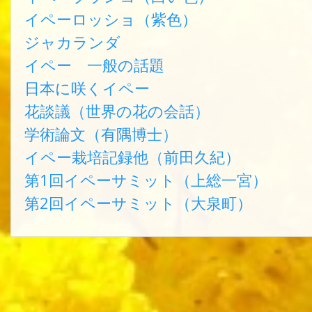
イペーロッショ（紫色）
ジャカランダ
イペー 一般の話題
日本に咲くイペー
花談議（世界の花の会話）
学術論文（有隅博士）
イペー栽培記録他（前田久紀）
第1回イペーサミット（上総一宮）
第2回イペーサミット（大泉町）