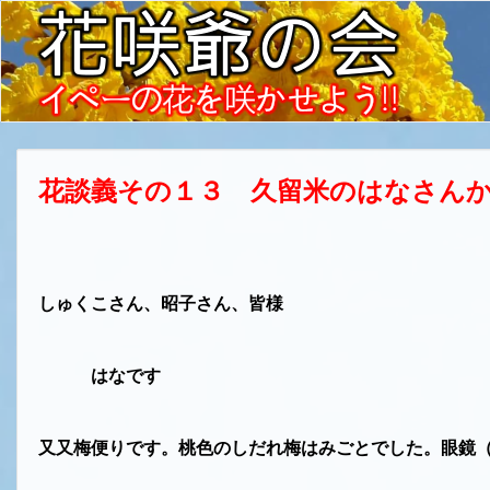
花談義その１３ 久留米のはなさん
しゅくこさん、昭子さん、皆様
はなです
又又梅便りです。桃色のしだれ梅はみごとでした。眼鏡