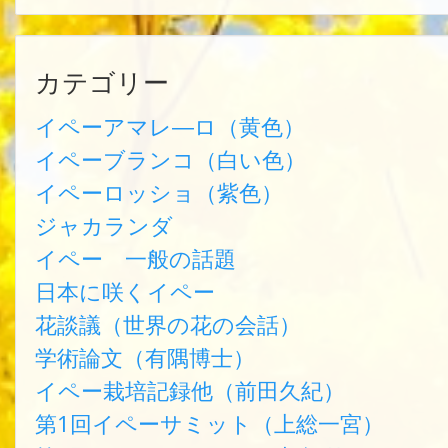
カテゴリー
イペーアマレ―ロ（黄色）
イペーブランコ（白い色）
イペーロッショ（紫色）
ジャカランダ
イペー 一般の話題
日本に咲くイペー
花談議（世界の花の会話）
学術論文（有隅博士）
イペー栽培記録他（前田久紀）
第1回イペーサミット（上総一宮）