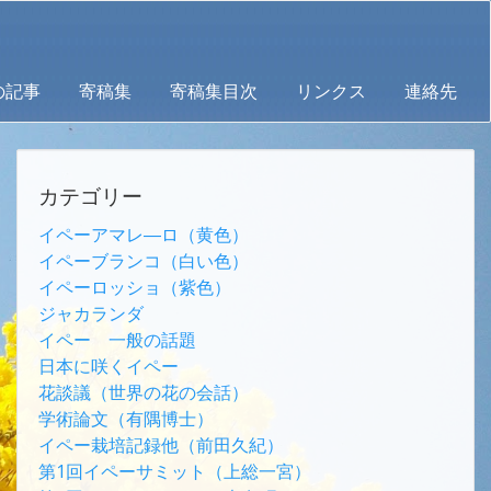
の記事
寄稿集
寄稿集目次
リンクス
連絡先
カテゴリー
イペーアマレ―ロ（黄色）
イペーブランコ（白い色）
イペーロッショ（紫色）
ジャカランダ
イペー 一般の話題
日本に咲くイペー
花談議（世界の花の会話）
学術論文（有隅博士）
イペー栽培記録他（前田久紀）
第1回イペーサミット（上総一宮）