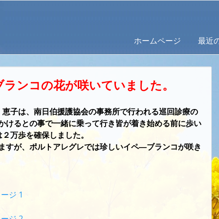
ホームページ
最近
ブランコの花が咲いていました。
。恵子は、南日伯援護協会の事務所で行われる巡回診療の
かけるとの事で一緒に乗って行き皆が着き始める前に歩い
は２万歩を確保しました。
ますが、ポルトアレグレでは珍しいイペ―ブランコが咲き