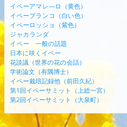
イペーアマレ―ロ（黄色）
イペーブランコ（白い色）
イペーロッショ（紫色）
ジャカランダ
イペー 一般の話題
日本に咲くイペー
花談議（世界の花の会話）
学術論文（有隅博士）
イペー栽培記録他（前田久紀）
第1回イペーサミット（上総一宮）
第2回イペーサミット（大泉町）