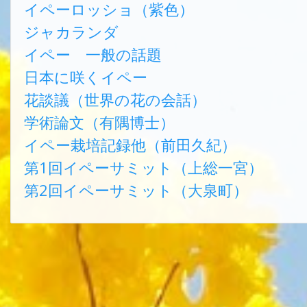
イペーロッショ（紫色）
ジャカランダ
イペー 一般の話題
日本に咲くイペー
花談議（世界の花の会話）
学術論文（有隅博士）
イペー栽培記録他（前田久紀）
第1回イペーサミット（上総一宮）
第2回イペーサミット（大泉町）