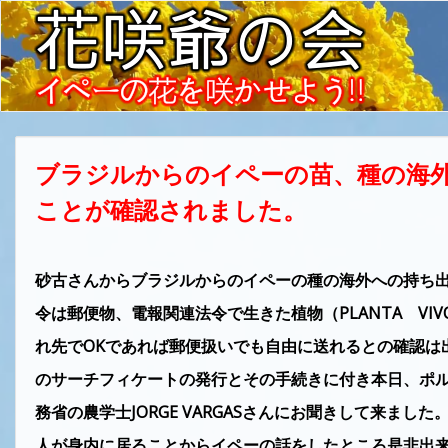
ブラジルからのイペーの苗、種の海
ことが確認されました。
砂古さんからブラジルからのイペーの種の海外への持ち
令は郵便物、電報関連法令で生きた植物（PLANTA V
れ先でOKであれば郵便扱いでも自由に送れるとの確認は
のサーチフィケートの発行とその手続きに付き本日、ポル
務省の農学士JORGE VARGASさんにお聞きして来まし
人が身内に居ることからイペーの話をしたところ是非出