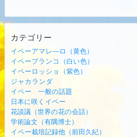
カテゴリー
イペーアマレ―ロ（黄色）
イペーブランコ（白い色）
イペーロッショ（紫色）
ジャカランダ
イペー 一般の話題
日本に咲くイペー
花談議（世界の花の会話）
学術論文（有隅博士）
イペー栽培記録他（前田久紀）