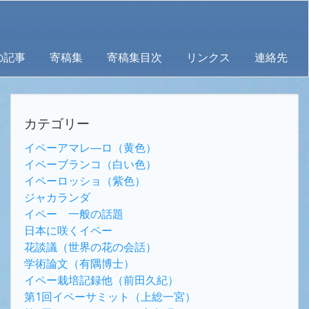
の記事
寄稿集
寄稿集目次
リンクス
連絡先
カテゴリー
イペーアマレ―ロ（黄色）
イペーブランコ（白い色）
イペーロッショ（紫色）
ジャカランダ
イペー 一般の話題
日本に咲くイペー
花談議（世界の花の会話）
学術論文（有隅博士）
イペー栽培記録他（前田久紀）
第1回イペーサミット（上総一宮）