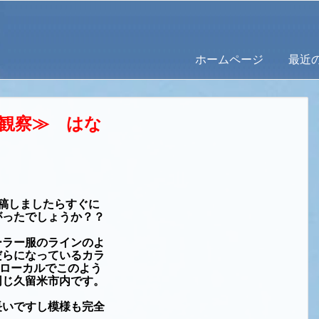
ホームページ
最近
観察
≫ はな
稿しましたらすぐに
がったでしょうか？？
ーラー服のラインのよ
だらになっているカラ
ローカルでこのよう
同じ久留米市内です。
。
長いですし模様も完全