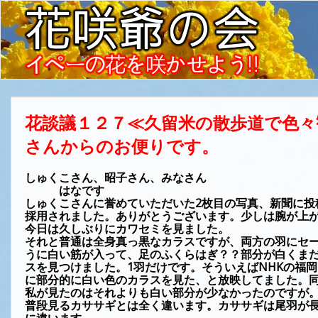
花談議１２７≪久留米の散歩道で色々
さんからのお便りです。
しゅくこさん、昭子さん、みなさん
はなです
しゅくこさんに誉めていただいた
2
枚目の写真、新聞に投
採用されました。
ありがとうございます。少しは腕が上
今日は久しぶりにカワセミを見ました。
それと普通は全身真っ黒なカラスですが、両方の羽にセ
うに白い筋が入って、足のふくらはぎ？？部分が白くま
スを見つけました。
1
羽だけです。そういえば
NHK
の福岡
に部分的に白い色のカラスを見た、と放映してました。
私が見たのはそれよりも白い部分が少なかったのですが
普段見るカササギとは全く違います。カササギは尾羽が