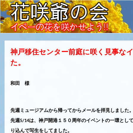
神戸移住センター前庭に咲く見事な
た。
和田 様
先週ミュージアムから帰ってからメールを拝見しました
先週
は、神戸開港１５０周年のイベントの一環とし
5/14
り込んで写生をしてました。