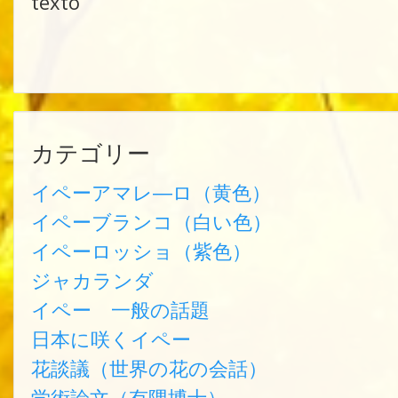
texto
カテゴリー
イペーアマレ―ロ（黄色）
イペーブランコ（白い色）
イペーロッショ（紫色）
ジャカランダ
イペー 一般の話題
日本に咲くイペー
花談議（世界の花の会話）
学術論文（有隅博士）