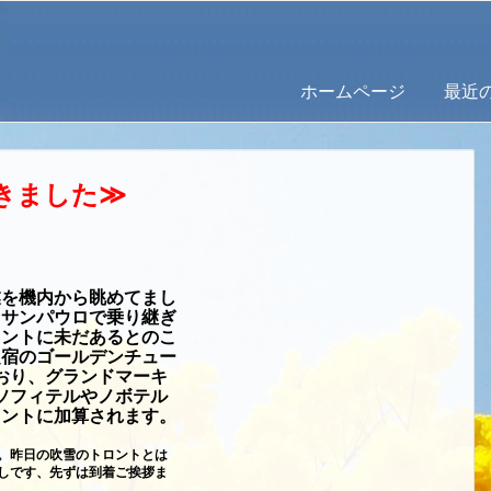
ホームページ
最近
きました
≫
業を機内から眺めてまし
。サンパウロで乗り継ぎ
ロントに未だあるとのこ
定宿のゴールデンチュー
おり、グランドマーキ
ソフィテルやノボテル
イントに加算されます。
。昨日の吹雪のトロントとは
しです、先ずは到着ご挨拶ま