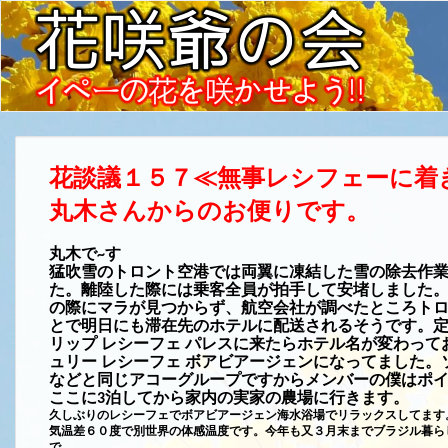
花談議１５７≪
無事レシフェーに着
丸木さんからのお便りです。
丸木で
す
~
猛吹雪のトロント空港では両翼に凍結した雪の除去作
た。離陸した際には乗客全員が拍手して安堵しました
の際にマラが見つからず、航空会社が調べたところト
とで明日にも滞在先のホテルに配送されるそうです。
リップ
レシーフェ
パレスに来たらホテル名が変わって
ュリー
レシーフェ
ボアビアージェンになってました。
などと同じアコーグループですからメンバーの僕はポ
ここに
泊してから家内の実家の農場に行きます。
3
久しぶりのレシーフェでボアビアージェン海水浴場でリラックスしてます
気温差６０度で別世界の体感温度です。今年も又３月末までブラジル暮ら
で。