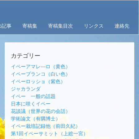
の記事
寄稿集
寄稿集目次
リンクス
連絡先
カテゴリー
イペーアマレ―ロ（黄色）
イペーブランコ（白い色）
イペーロッショ（紫色）
ジャカランダ
イペー 一般の話題
日本に咲くイペー
花談議（世界の花の会話）
学術論文（有隅博士）
イペー栽培記録他（前田久紀）
第1回イペーサミット（上総一宮）