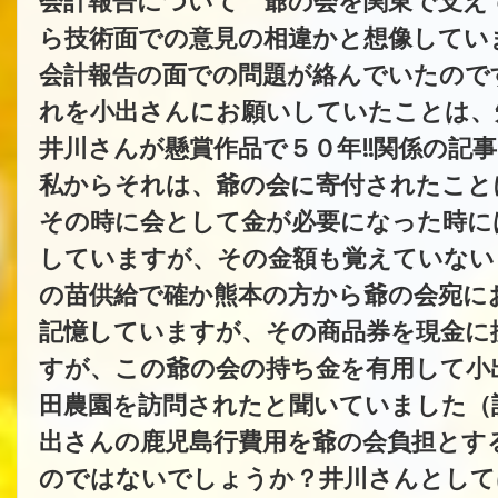
会計報告について 爺の会を関東で支え
ら技術面での意見の相違かと想像してい
会計報告の面での問題が絡んでいたので
れを小出さんにお願いしていたことは、
井川さんが懸賞作品で５０年‼関係の記
私からそれは、爺の会に寄付されたこと
その時に会として金が必要になった時に
していますが、その金額も覚えていない
の苗供給で確か熊本の方から爺の会宛に
記憶していますが、その商品券を現金に
すが、この爺の会の持ち金を有用して小
田農園を訪問されたと聞いていました（
出さんの鹿児島行費用を爺の会負担とす
のではないでしょうか？井川さんとして