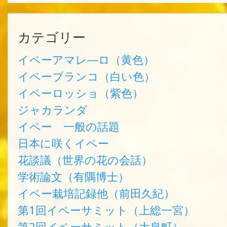
カテゴリー
イペーアマレ―ロ（黄色）
イペーブランコ（白い色）
イペーロッショ（紫色）
ジャカランダ
イペー 一般の話題
日本に咲くイペー
花談議（世界の花の会話）
学術論文（有隅博士）
イペー栽培記録他（前田久紀）
第1回イペーサミット（上総一宮）
第2回イペーサミット（大泉町）