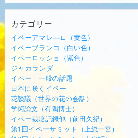
カテゴリー
イペーアマレ―ロ（黄色）
イペーブランコ（白い色）
イペーロッショ（紫色）
ジャカランダ
イペー 一般の話題
日本に咲くイペー
花談議（世界の花の会話）
学術論文（有隅博士）
イペー栽培記録他（前田久紀）
第1回イペーサミット（上総一宮）