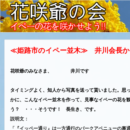
≪姫路市のイペー並木≫ 井川会長
花咲爺のみなさま、 井川です
タイミングよく、知人から写真を送って貰いました。思
かに、こんなイペー並木を作って、見事なイペーの花を
う？ ・・・そうです！ 長生き、です。
説明文：
「『イッペー通り』は一方通行のパークアベニューの裏