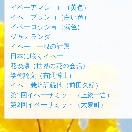
イペーアマレ―ロ（黄色）
イペーブランコ（白い色）
イペーロッショ（紫色）
ジャカランダ
イペー 一般の話題
日本に咲くイペー
花談議（世界の花の会話）
学術論文（有隅博士）
イペー栽培記録他（前田久紀）
第1回イペーサミット（上総一宮）
第2回イペーサミット（大泉町）