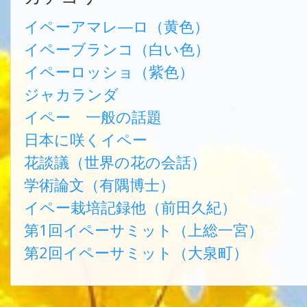
イペーアマレ―ロ（黄色）
イペーブランコ（白い色）
イペーロッショ（紫色）
ジャカランダ
イペー 一般の話題
日本に咲くイペー
花談議（世界の花の会話）
学術論文（有隅博士）
イペー栽培記録他（前田久紀）
第1回イペーサミット（上総一宮）
第2回イペーサミット（大泉町）