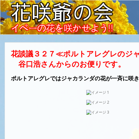
花談議３２７≪ポルトアレグレのジ
谷口浩さんからのお便りです。
ポルトアレグレではジャカランダの花が一斉に咲