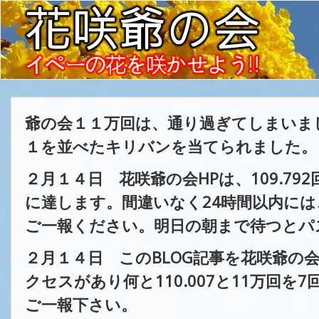
爺の会１１万回は、通り過ぎてしまいま
１を並べたキリバンを当てられました。
２月１４日
花咲爺の会
HP
は、
109.792
に達します。間違いなく24時間以内に
ご一報ください。明日の朝まで待つとパ
２月１４日
この
BLOG記事を花咲爺の
クセスがあり何と110.007と11万回を
ご一報下さい。