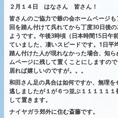
２月１４日
はなさん 皆さん！
皆さんのご協力で爺の会ホームページも
回を踏ん付けて呉れてから丁度
30
日後の
ようです。午後
3
時頃（日本時間
15
日午
ていました、凄いスピードです。
1
日平
踏ん付けた人が現れなかった場合、知ら
ムページに残して置くことにしますので
居れば嬉しいのですが。。。
和田さん足の具合は如何ですか、無理を
逃しましたが１が６つ並ぶ１１１１１１
して置きます。
ナイヤガラ郊外に住む斎藤です。