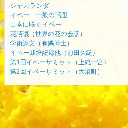
ジャカランダ
イペー 一般の話題
日本に咲くイペー
花談議（世界の花の会話）
学術論文（有隅博士）
イペー栽培記録他（前田久紀）
第1回イペーサミット（上総一宮）
第2回イペーサミット（大泉町）