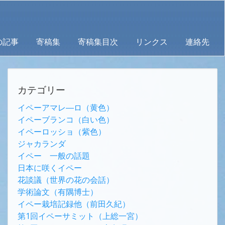
の記事
寄稿集
寄稿集目次
リンクス
連絡先
カテゴリー
イペーアマレ―ロ（黄色）
イペーブランコ（白い色）
イペーロッショ（紫色）
ジャカランダ
イペー 一般の話題
日本に咲くイペー
花談議（世界の花の会話）
学術論文（有隅博士）
イペー栽培記録他（前田久紀）
第1回イペーサミット（上総一宮）