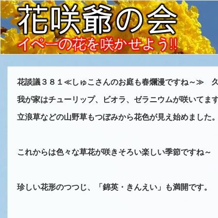
花談議３８１≪しゅこさんのお庭も春爛漫ですね～≫ 
我が家はチューリップ、ビオラ、ゼラニウムが咲いてま
立浪草などの山野草もつぼみから花色が見え始めました
これからは色々な草花が咲きそろい楽しい季節ですね～
珍しい花形のつつじ、「錦英・きんえい」も満開です。