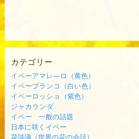
カテゴリー
イペーアマレ―ロ（黄色）
イペーブランコ（白い色）
イペーロッショ（紫色）
ジャカランダ
イペー 一般の話題
日本に咲くイペー
花談議（世界の花の会話）