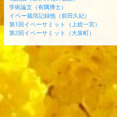
学術論文（有隅博士）
イペー栽培記録他（前田久紀）
第1回イペーサミット（上総一宮）
第2回イペーサミット（大泉町）