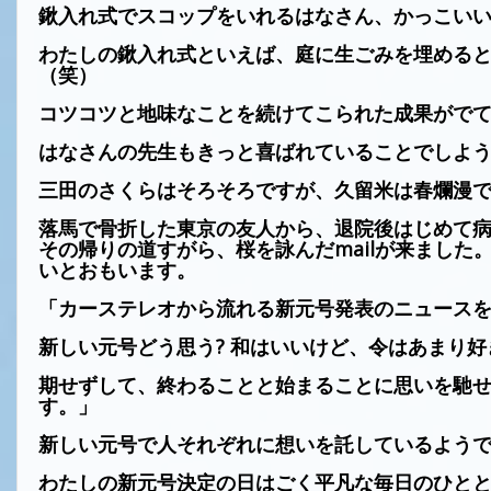
鍬入れ式でスコップをいれるはなさん、かっこい
わたしの鍬入れ式といえば、庭に生ごみを埋める
（笑）
コツコツと地味なことを続けてこられた成果がで
はなさんの先生もきっと喜ばれていることでしよ
三田のさくらはそろそろですが、久留米は春爛漫
落馬で骨折した東京の友人から、退院後はじめて
その帰りの
道すがら、桜を詠んだ
mail
が来ました
いとおもいます。
「カーステレオから流れる新元号発表のニュース
新しい元号どう思う
?
和はいいけど、令はあまり好
期せずして、
終わることと始まることに思いを馳
す。」
新しい元号で人それぞれに想いを託しているよう
わたしの新元号決定の日はごく平凡な毎日のひと