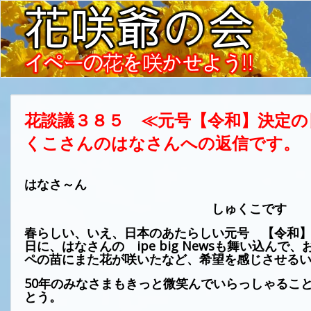
花談議３８５ ≪元号【令和】決定の
くこさんのはなさんへの返信です。
はなさ～ん
しゅくこです
春らしい、いえ、日本のあたらしい
元号 【
令和
日に、はなさんの
ipe big News
も
舞い込んで、
ペの苗にまた花が咲いたなど、希望を感じさせる
50
年のみなさまもきっと微笑んでいらっしゃるこ
とう。