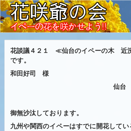
花談議４２１ ≪仙台のイペーの木 近
です。
和田好司 様
仙台 洞林寺住職
御無沙汰しております。
九州や関西のイペーはすでに開花してい