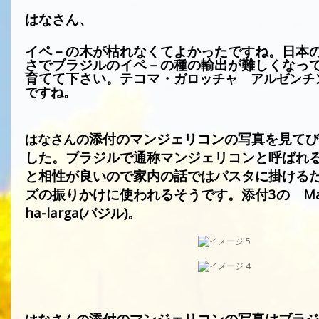
はなさん、
イペ－の木が枯れなくてよかったですね。日本
さでブラジルのイペ－の種の輸出が難しくなっ
育てて下さい。
テコマ・
ガロッチャ アルゼンチ
ですね。
添付のマンジェリコンの写真を見てび
はなさんの
した。ブラジルで通称マンジェリコンと呼ばれ
と相性が良いので家内の話ではパスタに掛ける
ズの振りかけに使われるそうです。添付
3
の
Ma
ha-larga(
バジル
)
。
添付のマンジェリコンの写真はブラジ
はなさんの