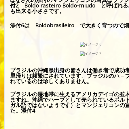
付
2
Boldo rasteiro Boldo-miudo
と呼ばれる
も出来る小ささです。
添付
6
は
Boldobrasileiro
で大きく育つので畑
ブラジルの沖縄県出身の皆さんは働き者で成功
里帰りは頻繁にされています。ブラジルのハ－
れているのは珍しくありません。
ブラジルの湿地帯に生えるアメリカデイゴの並
ますね。沖縄でハーブとして売られているポル
ガル語ではないようです）とマンジェリコンの
た。添付
4