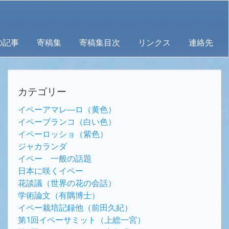
の記事
寄稿集
寄稿集目次
リンクス
連絡先
カテゴリー
イペーアマレ―ロ（黄色）
イペーブランコ（白い色）
イペーロッショ（紫色）
ジャカランダ
イペー 一般の話題
日本に咲くイペー
花談議（世界の花の会話）
学術論文（有隅博士）
イペー栽培記録他（前田久紀）
第1回イペーサミット（上総一宮）