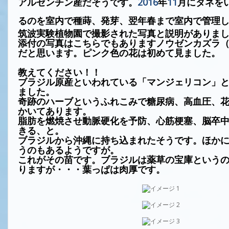
アルゼンチン産だそうです。
2016
年
11
月にタネを
るのを室内で種蒔、発芽、翌年春まで室内で管理
筑波実験植物園で撮影された写真と説明がありま
添付の写真はこちらでもありますノウゼンカズラ
だと思います。ピンク色の花は初めて見ました。
教えてください！！
ブラジル原産といわれている「マンジェリコン」
ました。
奇跡のハーブというふれこみで糖尿病、高血圧、
かいてあります。
脂肪を燃焼させ動脈硬化を予防、心筋梗塞、脳卒
きる、と。
ブラジルから沖縄に持ち込まれたそうです。ほか
うのもあるようですが。
これがその苗です。ブラジルは薬草の宝庫という
りますが・・・
葉っぱは肉厚です。