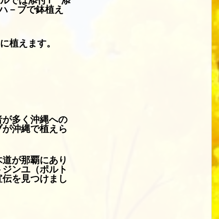
ハ－ブで鉢植え
に植えます。
者が多く沖縄への
ブが沖縄で植えら
木道が那覇にあり
トジンユ（ポルト
宣伝を見つけまし