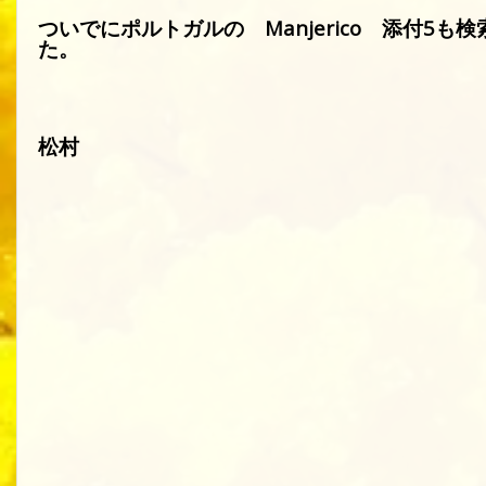
ついでにポルトガルの
Manjerico
添付
5
も検
た。
松村