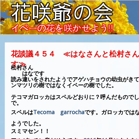
花談議４５４ ≪はなさんと松村さ
す≫
松村さん
はなです
読み違いをされたようでアゲハチョウの幼虫がき
ンマツリの樹ではなくイペーの樹でした。
テコマガロッカはスペルどおりに？呼んだもので
で。
スペルは
Tecoma
garrocha
です。ガロッカでは
ようでした。
スミマセン！！