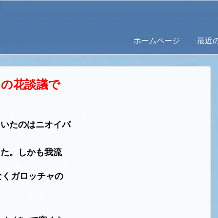
ホームページ
最近
んの花談議で
ていたのはニオイバ
した。しかも我流
なくガロッチャの