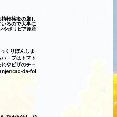
の植物検疫の厳し
ているので大事に
ンやボリビア原産
っくりぽんしま
るハ－ブはトマト
たれやピザのチ－
njericao-da-fol
ルでは添付
1
添