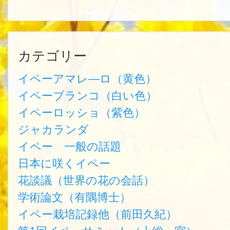
カテゴリー
イペーアマレ―ロ（黄色）
イペーブランコ（白い色）
イペーロッショ（紫色）
ジャカランダ
イペー 一般の話題
日本に咲くイペー
花談議（世界の花の会話）
学術論文（有隅博士）
イペー栽培記録他（前田久紀）