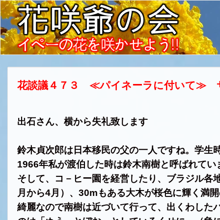
花談議４７３ ≪パイネーラに付いて≫ 
出石さん、横から失礼致します
鈴木貞次郎は日本移民の父の一人ですね。学生
1966
年私が渡伯した時は鈴木南樹と呼ばれてい
そして、コ－ヒー園を経営したり、ブラジル各
月から
4
月）、
30m
もある大木が桜色に輝く満開
綺麗なので南樹は近づいて行って、出くわした