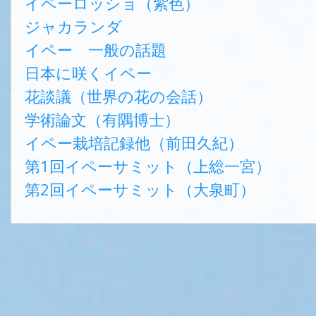
イペーロッショ（紫色）
ジャカランダ
イペー 一般の話題
日本に咲くイペー
花談議（世界の花の会話）
学術論文（有隅博士）
イペー栽培記録他（前田久紀）
第1回イペーサミット（上総一宮）
第2回イペーサミット（大泉町）