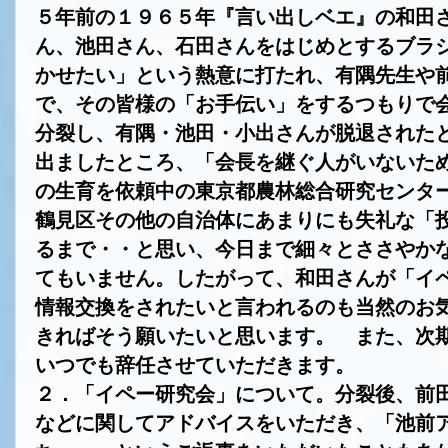
５年前の１９６５年『言い出しベエ』の和田
ん、池田さん、石田さんをはじめとするブラ
かせたい」という熱意に打たれ、有隅先生や
で、その皆様の「お手伝い」をするつもりで
分裂し、有隅・池田・小出さんが脱退された
出ましたところ、「会長を継ぐ人がいないた
の生育を依頼中の東京都農林総合研究センタ
鶴見区その他の自治体にあまりにも失礼な「
るまで・・と思い、今日まで細々とささやか
てもいません。したがって、和田さんが「イ
情報交換をされたいと言われるのも当然のお
きればそう願いたいと思います。 また、次
いつでも辞任させていただきます。
２．「イペー研究会」について。分裂後、前
などに関してアドバイスをいただき、「池前