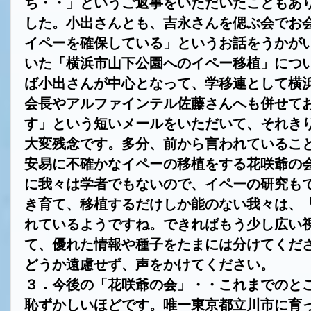
ち・・」というご返事をいただいたこともあ
した。小出さんとも、吉永さんを偲ぶ会でお
イペーを確保している」というお話をうかが
いた「横浜市山下公園へのイペー移植」につ
ば小出さんが中心となって、学移連として横
会長やアルファインテル佐藤さんへも併せて
す」という短いメールをいただいて、それき
大変残念です。多分、前から言われているこ
安易に不確かなイペーの移植をする花咲爺の
に我々は学者でもないので、イペーの研究も
き育て、移植するだけしか能のない我々は、
れているようですね。できればもう少し広い
て、優れた情報や種子をたまには分けてくだ
どうか遠慮せず、声をかけてください。
３．今後の「花咲爺の会」・・これまでのと
恥ずかしいほどです。唯一東京都立川市に育