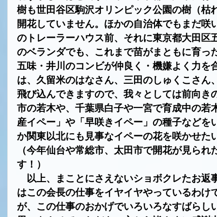
樹も世田谷区駒沢オリンピック公園の樹（枯
開花していません。ほかの自治体でもまだ咲
のトレーラーハウス前、それに東京都大田区
のベランダでも、これまで苗がまともに育っ
五味・井川のコンビが仲良く・機嫌よく力を
は、久留米のはなさん、三田のしゅくこさん
飛び込んできますので、我々としては前向き
市の若木や、千葉県白子や一宮で育成中の若
産イペー」や「早咲きイペー」の種子などを
か関東以北にも見事なイペーの花を咲かせた
（今年仙台や常総市、太田市で開花が見られ
す！）
以上、まことにさえないショボクレたお返事
はこの会長の仕事をイヤイヤやっているわけ
が、この仕事のおかげでいろいろなすばらし