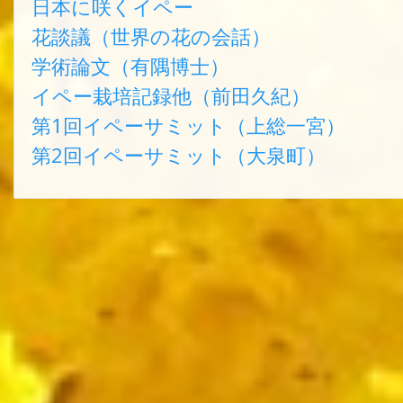
日本に咲くイペー
花談議（世界の花の会話）
学術論文（有隅博士）
イペー栽培記録他（前田久紀）
第1回イペーサミット（上総一宮）
第2回イペーサミット（大泉町）