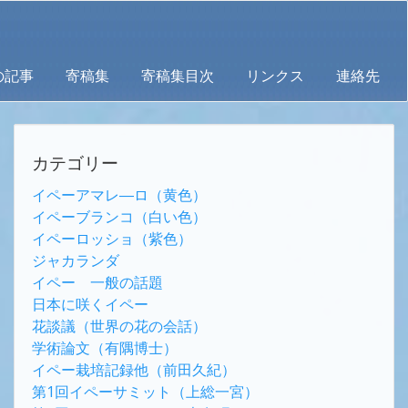
の記事
寄稿集
寄稿集目次
リンクス
連絡先
カテゴリー
イペーアマレ―ロ（黄色）
イペーブランコ（白い色）
イペーロッショ（紫色）
ジャカランダ
イペー 一般の話題
日本に咲くイペー
花談議（世界の花の会話）
学術論文（有隅博士）
イペー栽培記録他（前田久紀）
第1回イペーサミット（上総一宮）