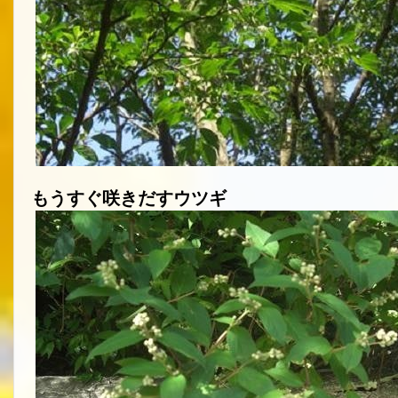
もうすぐ咲きだすウツギ