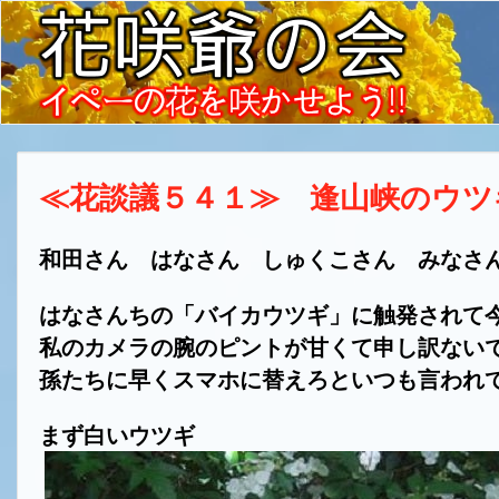
≪花談議５４１≫ 逢山峡のウツ
和田さん はなさん しゅくこさん みなさ
はなさんちの「バイカウツギ」に触発されて
私のカメラの腕のピントが甘くて申し訳ない
孫たちに早くスマホに替えろといつも言われ
まず白いウツギ