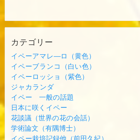
カテゴリー
イペーアマレ―ロ（黄色）
イペーブランコ（白い色）
イペーロッショ（紫色）
ジャカランダ
イペー 一般の話題
日本に咲くイペー
花談議（世界の花の会話）
学術論文（有隅博士）
イペー栽培記録他（前田久紀）