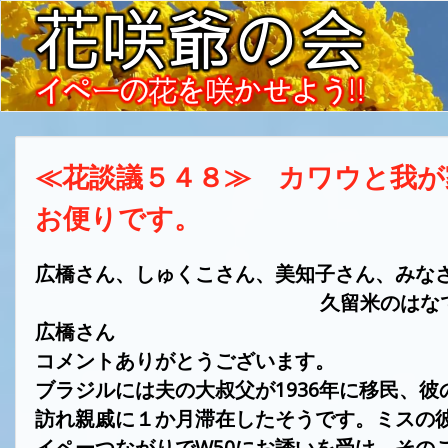
≪花談議５４８≫ カワウと我
お便りです。
広橋さん、しゅくこさん、美知子さん、みな
久留米のはなで
広橋さん
コメントありがとうございます。
ブラジルには夫の大叔父が
1936
年に移民、彼
訪れ
親戚に１か月滞在したそうです。ミスの
イペーつながりで
W50
にお誘いを受け、その