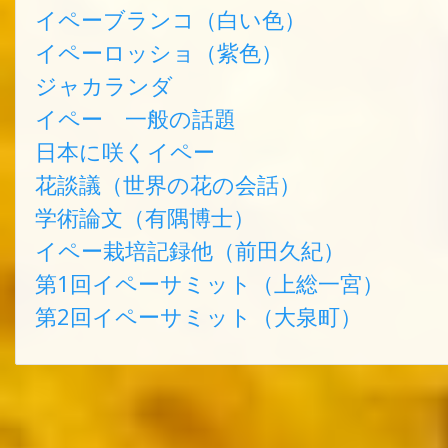
イペーブランコ（白い色）
イペーロッショ（紫色）
ジャカランダ
イペー 一般の話題
日本に咲くイペー
花談議（世界の花の会話）
学術論文（有隅博士）
イペー栽培記録他（前田久紀）
第1回イペーサミット（上総一宮）
第2回イペーサミット（大泉町）