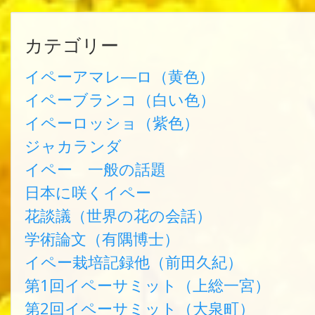
カテゴリー
イペーアマレ―ロ（黄色）
イペーブランコ（白い色）
イペーロッショ（紫色）
ジャカランダ
イペー 一般の話題
日本に咲くイペー
花談議（世界の花の会話）
学術論文（有隅博士）
イペー栽培記録他（前田久紀）
第1回イペーサミット（上総一宮）
第2回イペーサミット（大泉町）