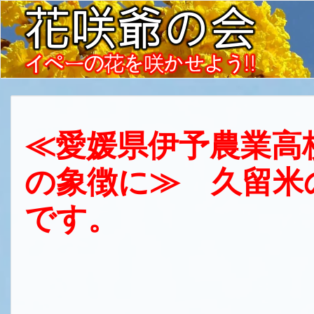
≪愛媛県伊予農業高
の象徴に≫ 久留米
です。