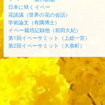
日本に咲くイペー
花談議（世界の花の会話）
学術論文（有隅博士）
イペー栽培記録他（前田久紀）
第1回イペーサミット（上総一宮）
第2回イペーサミット（大泉町）