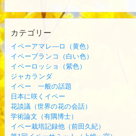
カテゴリー
イペーアマレ―ロ（黄色）
イペーブランコ（白い色）
イペーロッショ（紫色）
ジャカランダ
イペー 一般の話題
日本に咲くイペー
花談議（世界の花の会話）
学術論文（有隅博士）
イペー栽培記録他（前田久紀）