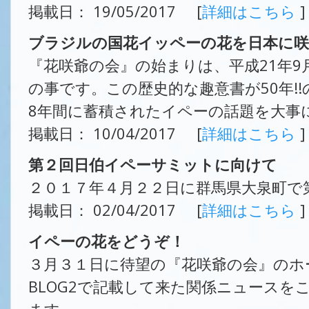
掲載日： 19/05/2017 [
詳細はこちら
]
ブラジルの国花イッペーの花を日本に咲
『花咲爺の会』の始まりは、平成21年9
の事です。この歴史的な趣意書が50年!
8年間に蓄積されたイペーの話題を大事
掲載日： 10/04/2017 [
詳細はこちら
]
第２回日伯イペーサミットに向けて
２０１７年４月２２日に群馬県大泉町で
掲載日： 02/04/2017 [
詳細はこちら
]
イペーの花をどうぞ！
３月３１日に待望の『花咲爺の会』のホ
BLOG2で記載して来た関係ニュース