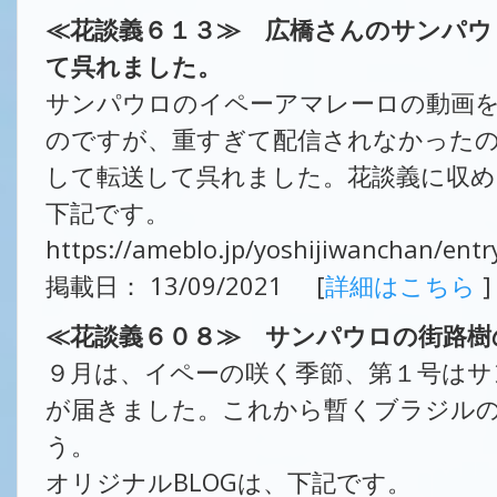
≪花談義６１３≫ 広橋さんのサンパウ
て呉れました。
サンパウロのイペーアマレーロの動画を
のですが、重すぎて配信されなかった
して転送して呉れました。花談義に収め
下記です。
https://ameblo.jp/yoshijiwanchan/ent
掲載日： 13/09/2021 [
詳細はこちら
]
≪花談義６０８≫ サンパウロの街路樹
９月は、イペーの咲く季節、第１号はサ
が届きました。これから暫くブラジル
う。
オリジナルBLOGは、下記です。