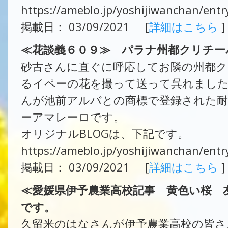
https://ameblo.jp/yoshijiwanchan/ent
掲載日： 03/09/2021 [
詳細はこちら
]
≪花談義６０９≫ パラナ州都クリチー
砂古さんに直ぐに呼応してお隣の州都
るイペーの花を撮って送って呉れました
んが池前アルバとの商標で登録された耐
ーアマレーロです。
オリジナルBLOGは、下記です。
https://ameblo.jp/yoshijiwanchan/ent
掲載日： 03/09/2021 [
詳細はこちら
]
≪愛媛県伊予農業高校記事 黄色い桜 
です。
久留米のはなさんが伊予農業高校の皆さ