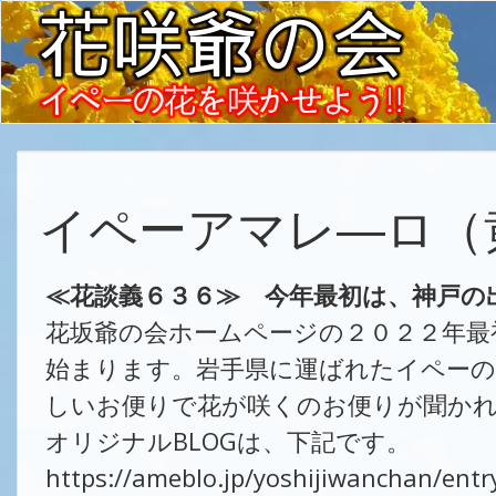
イペーアマレ―ロ（
≪花談義６３６≫ 今年最初は、神戸の
花坂爺の会ホームページの２０２２年最
始まります。岩手県に運ばれたイペーの
しいお便りで花が咲くのお便りが聞か
オリジナルBLOGは、下記です。
https://ameblo.jp/yoshijiwanchan/ent