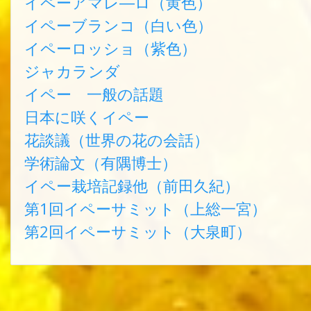
イペーアマレ―ロ（黄色）
イペーブランコ（白い色）
イペーロッショ（紫色）
ジャカランダ
イペー 一般の話題
日本に咲くイペー
花談議（世界の花の会話）
学術論文（有隅博士）
イペー栽培記録他（前田久紀）
第1回イペーサミット（上総一宮）
第2回イペーサミット（大泉町）