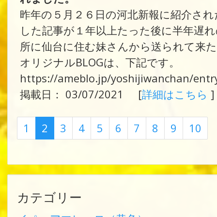
昨年の５月２６日の河北新報に紹介され
した記事が１年以上たった後に半年遅れ
所に仙台に住む妹さんから送られて来た
オリジナルBLOGは、下記です。
https://ameblo.jp/yoshijiwanchan/ent
掲載日： 03/07/2021 [
詳細はこちら
]
1
2
3
4
5
6
7
8
9
10
カテゴリー