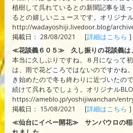
植樹して呉れているとの新聞記事を送
るとの嬉しいニュースです。オリジナル
http://wadayoshiji.livedoor.blog/arch
掲載日： 28/08/2021 [
詳細はこちら
]
≪花談義６０５≫ 久し振りの花談義は
本当に久しぶりですね。８月になって初
は、雨で花どころではないのですかね
き始めたので冬も終わりに近づいたの
続けて呉れるでしょう。オリジナルBL
https://ameblo.jp/yoshijiwanchan/ent
掲載日： 15/08/2021 [
詳細はこちら
]
≪仙台にイペー開花≫ サンパウロの稲
れました。