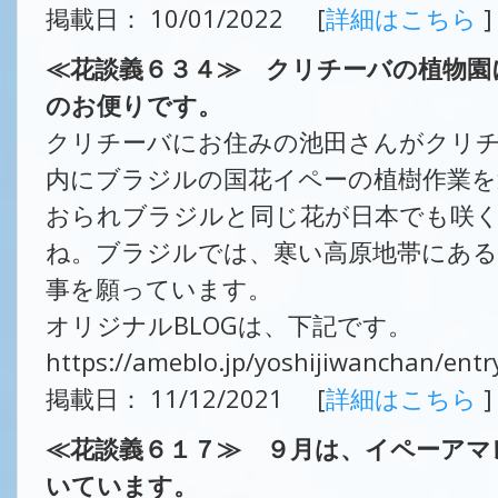
掲載日： 10/01/2022 [
詳細はこちら
]
≪花談義６３４≫ クリチーバの植物園
のお便りです。
クリチーバにお住みの池田さんがクリチ
内にブラジルの国花イペーの植樹作業
おられブラジルと同じ花が日本でも咲
ね。ブラジルでは、寒い高原地帯にあ
事を願っています。
オリジナルBLOGは、下記です。
https://ameblo.jp/yoshijiwanchan/ent
掲載日： 11/12/2021 [
詳細はこちら
]
≪花談義６１７≫ ９月は、イペーアマ
いています。