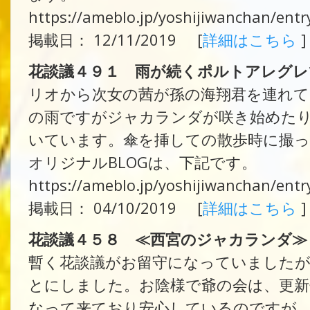
https://ameblo.jp/yoshijiwanchan/ent
掲載日： 12/11/2019 [
詳細はこちら
]
花談議４９１ 雨が続くポルトアレグレ
リオから次女の茜が孫の海翔君を連れて
の雨ですがジャカランダが咲き始めた
いています。傘を挿しての散歩時に撮
オリジナルBLOGは、下記です。
https://ameblo.jp/yoshijiwanchan/ent
掲載日： 04/10/2019 [
詳細はこちら
]
花談議４５８ ≪西宮のジャカランダ≫
暫く花談議がお留守になっていましたが
とにしました。お陰様で爺の会は、更
なって来ており安心しているのですが。