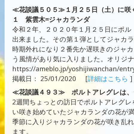
≪花談議５０５≫１月２５日（土）に咲
１ 紫雲木=ジャカランダ
令和２年、２０２０年１月２５日にポル
出来ました。その第１弾としてジャカラ
時期外れになり２番先か遅咲きのジャカ
う風情があり気に入りました。オリジナ
https://ameblo.jp/yoshijiwanchan/ent
掲載日： 25/01/2020 [
詳細はこちら
]
≪花談議４９３≫ ポルトアレグレは
2週間ちょっとの訪日でポルトアレグレ
い咲き始めていたジャカランダの花が満
季節に入りジャカランダの花が咲き乱
ます。