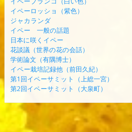
イペーブランコ（白い色）
イペーロッショ（紫色）
ジャカランダ
イペー 一般の話題
日本に咲くイペー
花談議（世界の花の会話）
学術論文（有隅博士）
イペー栽培記録他（前田久紀）
第1回イペーサミット（上総一宮）
第2回イペーサミット（大泉町）