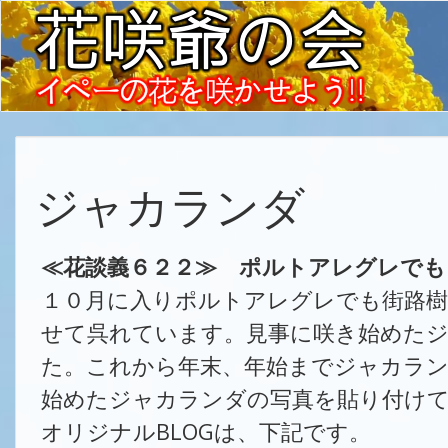
ジャカランダ
≪花談義６２２≫ ポルトアレグレで
１０月に入りポルトアレグレでも街路
せて呉れています。見事に咲き始めた
た。これから年末、年始までジャカラ
始めたジャカランダの写真を貼り付け
オリジナルBLOGは、下記です。