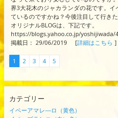
界3大花木のジャカランダの花です。イ
ているのですかね？今後注目して行き
オリジナルBLOGは、下記です。
https://blogs.yahoo.co.jp/yoshijiwada
掲載日： 29/06/2019 [
詳細はこちら
]
1
2
3
4
5
カテゴリー
イペーアマレ―ロ（黄色）