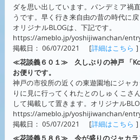
ダを思い出しています。パンデミア禍
うです。早く行き来自由の昔の時代に戻
オリジナルBLOGは、下記です。
https://ameblo.jp/yoshijiwanchan/ent
掲載日： 06/07/2021 [
詳細はこちら
]
≪花談義６０１≫ 久しぶりの神戸 「K
お便りです。
神戸の市役所の近くの東遊園地にジャカ
りに見に行ってくれたとのしゅくこさ
して掲載して置きます。オリジナルBL
https://ameblo.jp/yoshijiwanchan/ent
掲載日： 05/07/2021 [
詳細はこちら
]
≪花談義５８６≫ 今が盛りのジャカラ