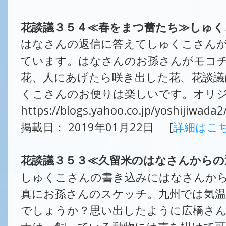
花談議３５４≪春をまつ蕾たち≫しゅく
はなさんの返信に答えてしゅくこさん
ています。はなさんのお孫さんがモコ
花、人にあげたら咲き出した花、花談議
くこさんのお便りは楽しいです。オリジ
https://blogs.yahoo.co.jp/yoshijiwada
掲載日： 2019年01月22日 [
詳細はこ
花談議３５３≪久留米のはなさんからの
しゅくこさんの書き込みにはなさんか
真にお孫さんのスケッチ。九州では気温
でしょうか？思い出したように広橋さ