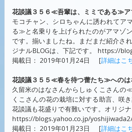
花談議３５６≪吾輩は、ミミである≫ア
モコチャン、シロちゃんに誘われてア
る≫と名乗りを上げられたのがアマゾン
です。揃いましたね。まだまだ紹介され
ジナルBLOGは、下記です。 https://blogs.ya
掲載日： 2019年01月24日 [
詳細はこ
花談議３５５≪春を待つ蕾たち≫へのは
久留米のはなさんからしゅくこさんの
くこさんの花の栽培に対する助言、咲き
花談議も花盛りで有難いです。オリジナ
https://blogs.yahoo.co.jp/yoshijiwada
掲載日： 2019年01月23日 [
詳細はこ