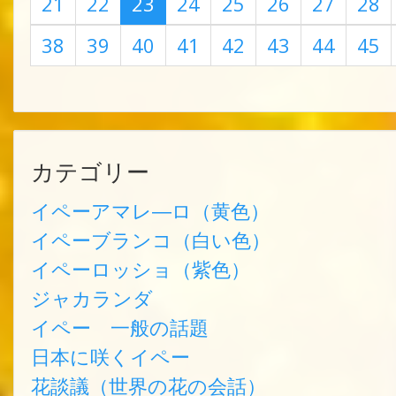
21
22
23
24
25
26
27
28
38
39
40
41
42
43
44
45
カテゴリー
イペーアマレ―ロ（黄色）
イペーブランコ（白い色）
イペーロッショ（紫色）
ジャカランダ
イペー 一般の話題
日本に咲くイペー
花談議（世界の花の会話）