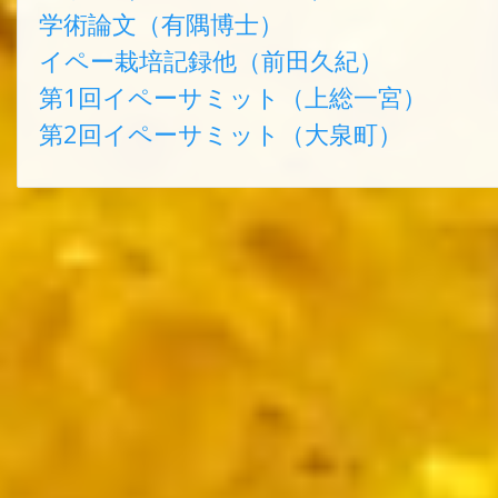
学術論文（有隅博士）
イペー栽培記録他（前田久紀）
第1回イペーサミット（上総一宮）
第2回イペーサミット（大泉町）