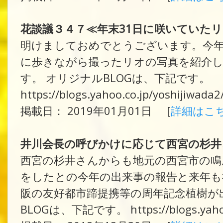
花談議３４７≪年末31日に咲いていた
明けましておめでとうございます。今年
に歩きながら撮ったリオの写真を紹介
す。 オリジナルBLOGは、下記です。
https://blogs.yahoo.co.jp/yoshijiwada
掲載日： 2019年01月01日 [
詳細はこ
井川会長の呼びかけに応じて西宮の杉井
西宮の杉井さんからも地元の西宮市の鳴
をしたとの今年の出来事の報告と来年も
阪の友好都市蹄提携等の周年記念植樹が
BLOGは、下記です。 https://blogs.yahoo.c