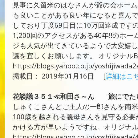
見事に久留米のはなさんが爺の会ホーム
も良いことがある良い年になると喜んで
しており丁度69日目に10万回達成です
1,200回のアクセスがある40年!!の
ジも人気が出てきているようで大変嬉
議を宜しくお願いします。 オリジナルB
https://blogs.yahoo.co.jp/yoshijiwada
掲載日： 2019年01月16日 [
詳細はこ
花談議３５１≪和田さ～ん 旅にでたい
しゅくこさんとご主人の一郎さんを南
100歳を越される義母さんを見守る必
かける方が早いようですね。オリジナル
https://blogs.yahoo.co.jp/yoshijiwada