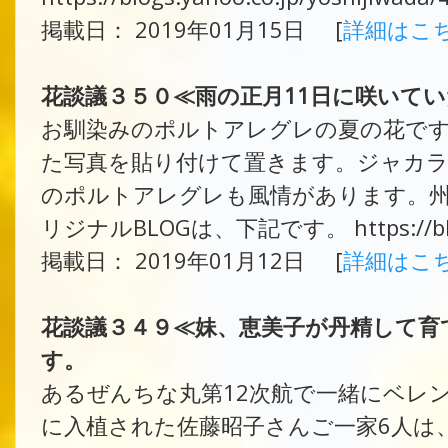
掲載日： 2019年01月15日 [
詳細はこ
花談議３５０≪雨の正月11日に咲いて
お馴染みのポルトアレグレの夏の花です
た写真を貼り付けて置きます。ジャカ
のポルトアレグレも風情があります。州
リジナルBLOGは、下記です。 https://blogs.y
掲載日： 2019年01月12日 [
詳細はこ
花談議３４９≪妹、恵美子が丹精して育
す。
あるぜんちな丸第12次航で一緒にベレ
に入植された佐藤昭子さんご一家6人は、