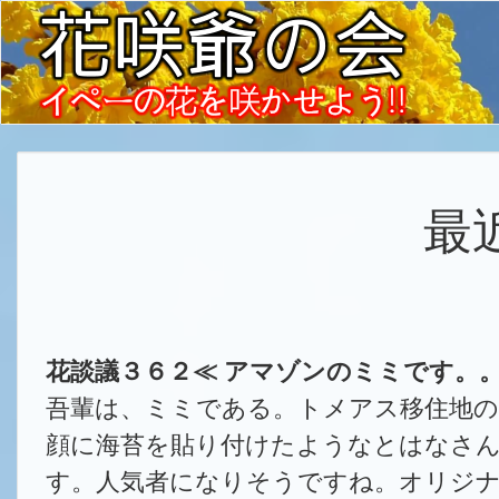
最
花談議３６２≪ アマゾンのミミです。
吾輩は、ミミである。トメアス移住地
顔に海苔を貼り付けたようなとはなさ
す。人気者になりそうですね。オリジナ