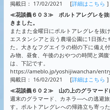
掲載日： 17/02/2021 [
詳細はこちら
]
≪花談義６０３≫ ポルトアレグレを
きました。
またまた金曜日にポルトアレグレを抜
エスタンシアと云う農場公園に1日孫た
た。大きなフグエイラの樹の下に備え
み物、昼食、午後のおやつの時間と満腹
は、下記です。
https://ameblo.jp/yoshijiwanchan/ent
掲載日： 16/02/2021 [
詳細はこちら
]
≪花談義６０２≫ 山の上のグラマード
週末のグラマード、カネラ―への逃避旅
す。ポルトアレグレへの帰路立ち寄っ