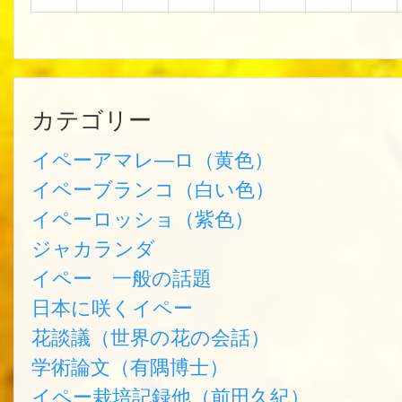
カテゴリー
イペーアマレ―ロ（黄色）
イペーブランコ（白い色）
イペーロッショ（紫色）
ジャカランダ
イペー 一般の話題
日本に咲くイペー
花談議（世界の花の会話）
学術論文（有隅博士）
イペー栽培記録他（前田久紀）