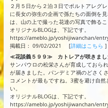
２月５日から２泊３日でポルトアレグレ
に長女の弥生の企画で孫たちの面倒を見
は、山の上で撮った花達の写真で飾るこ
オリジナルBLOGは、下記です。
https://ameblo.jp/yoshijiwanchan/ent
掲載日： 09/02/2021 [
詳細はこちら
]
≪花談義５９９≫ カトレアが咲きまし
サンパウロの松栄さんが育成しておら
が届きました。パンデミア禍のどさく
コメントが最もですね。3蜜を避け自然
い。
オリジナルBLOGは、下記です。
https://ameblo.jp/yoshijiwanchan/ent