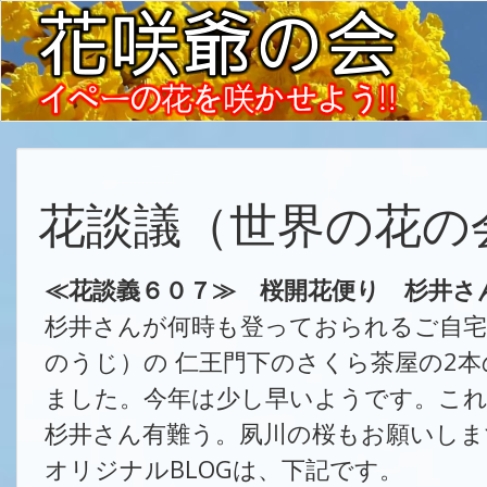
花談議（世界の花の
≪花談義６０７≫ 桜開花便り 杉井さ
杉井さんが何時も登っておられるご自宅
のうじ）の 仁王門下のさくら茶屋の2
ました。今年は少し早いようです。こ
杉井さん有難う。夙川の桜もお願いしま
オリジナルBLOGは、下記です。