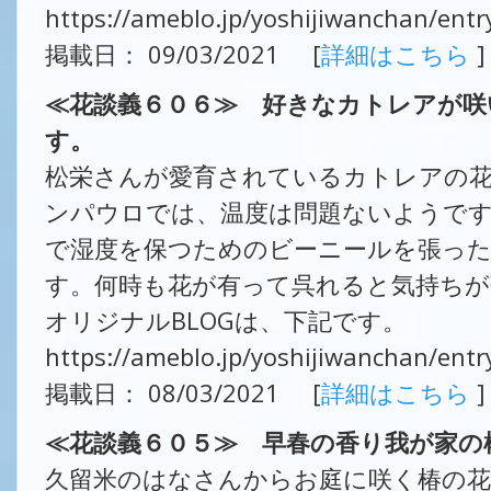
https://ameblo.jp/yoshijiwanchan/ent
掲載日： 09/03/2021 [
詳細はこちら
]
≪花談義６０６≫ 好きなカトレアが咲
す。
松栄さんが愛育されているカトレアの
ンパウロでは、温度は問題ないようで
で湿度を保つためのビーニールを張っ
す。何時も花が有って呉れると気持ちが
オリジナルBLOGは、下記です。
https://ameblo.jp/yoshijiwanchan/ent
掲載日： 08/03/2021 [
詳細はこちら
]
≪花談義６０５≫ 早春の香り我が家の
久留米のはなさんからお庭に咲く椿の