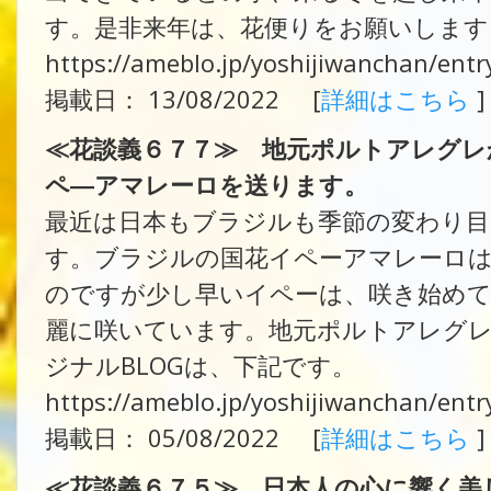
す。是非来年は、花便りをお願いします
https://ameblo.jp/yoshijiwanchan/ent
掲載日： 13/08/2022 [
詳細はこちら
]
≪花談義６７７≫ 地元ポルトアレグ
ペ―アマレーロを送ります。
最近は日本もブラジルも季節の変わり
す。ブラジルの国花イペーアマレーロは
のですが少し早いイペーは、咲き始め
麗に咲いています。地元ポルトアレグ
ジナルBLOGは、下記です。
https://ameblo.jp/yoshijiwanchan/ent
掲載日： 05/08/2022 [
詳細はこちら
]
≪花談義６７５≫ 日本人の心に響く美