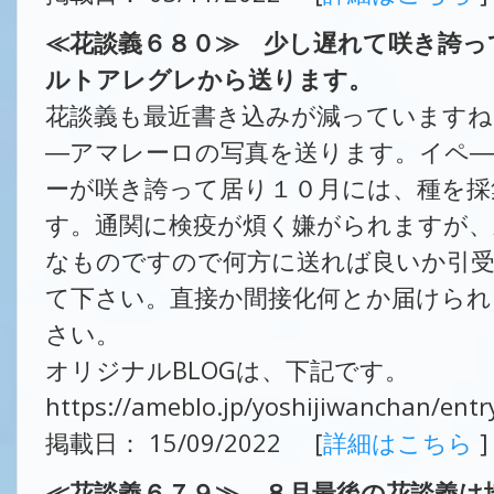
≪花談義６８０≫ 少し遅れて咲き誇っ
ルトアレグレから送ります。
花談義も最近書き込みが減っています
―アマレーロの写真を送ります。イペ―
ーが咲き誇って居り１０月には、種を採
す。通関に検疫が煩く嫌がられますが、
なものですので何方に送れば良いか引
て下さい。直接か間接化何とか届けら
さい。
オリジナルBLOGは、下記です。
https://ameblo.jp/yoshijiwanchan/ent
掲載日： 15/09/2022 [
詳細はこちら
]
≪花談義６７９≫ ８月最後の花談義は