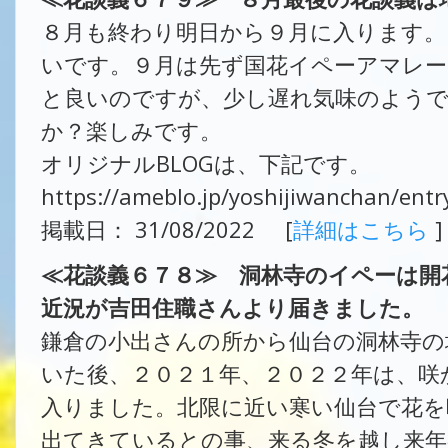
８月も終わり明日から９月に入ります
いです。９月は先ず国花イペーアマレー
と良いのですが、少し遅れ気味のよう
か？楽しみです。
オリジナルBLOGは、下記です。
https://ameblo.jp/yoshijiwanchan/ent
掲載日： 31/08/2022 [
詳細はこちら
]
≪花談義６７８≫ 洞林寺のイペーは開
近況が吉田住職さんより届きました。
鎌倉の小出さんの所から仙台の洞林寺の
いた後、２０２１年、２０２２年は、咲
入りました。北限に近い寒い仙台で花を
出てきているとの事、来る冬を越し来年