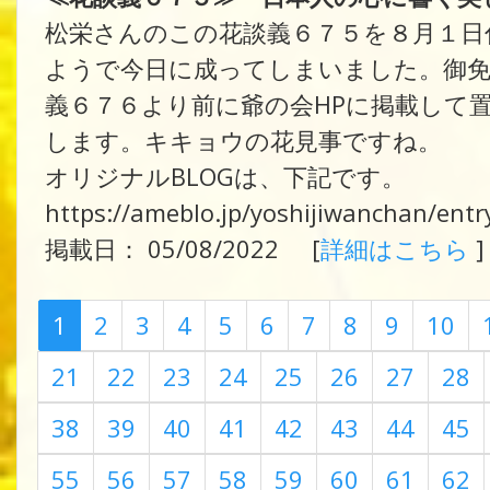
松栄さんのこの花談義６７５を８月１日
ようで今日に成ってしまいました。御
義６７６より前に爺の会HPに掲載して
します。キキョウの花見事ですね。
オリジナルBLOGは、下記です。
https://ameblo.jp/yoshijiwanchan/ent
掲載日： 05/08/2022 [
詳細はこちら
]
1
2
3
4
5
6
7
8
9
10
21
22
23
24
25
26
27
28
38
39
40
41
42
43
44
45
55
56
57
58
59
60
61
62