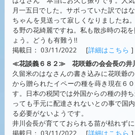
はなさん 本当にお久し振りです。人気
月一五日でした。サボっていた訳ではな
ちゃんを見送って寂しくなりましたね
る野の花綺麗ですね。私も散歩時の花を
ょう。どうも有難う!!
掲載日： 03/11/2022 [
詳細はこちら
]
≪花談義６８２≫ 花咲爺の会会長の井
久留米のはなさんの書き込みに花咲爺の
から贈られたイペーの種を蒔き現在６０
す。日本の税関では外国からの種の持
っても手元に配達されないとの事で国
る必要がないようです。
井川会長が育てておられる苗が枯れず
掲載日： 03/11/2022 [
詳細はこちら
]