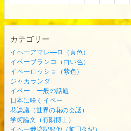
カテゴリー
イペーアマレ―ロ（黄色）
イペーブランコ（白い色）
イペーロッショ（紫色）
ジャカランダ
イペー 一般の話題
日本に咲くイペー
花談議（世界の花の会話）
学術論文（有隅博士）
イペー栽培記録他（前田久紀）