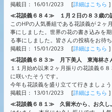
掲載日： 16/01/2023 [
詳細はこちら
]
≪花談義６８４≫ １月２日の８３歳の
このHPの人気番組である花談義が２ヶ
事にしました。世界の花の書き込みを期
る事にしました。皆さんの投稿をお待
掲載日： 15/01/2023 [
詳細はこちら
]
≪花談義６８３≫ 月下美人 東海林さ
１１月始め以来２ヶ月振りの花談義６８
に咲いたそうです。
今年も花談義を盛り立てて行きましょう
掲載日： 13/01/2023 [
詳細はこちら
]
≪花談義６８１≫ 久留米から、お久し