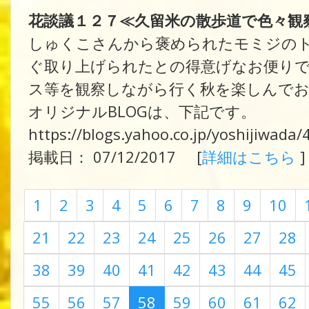
花談議１２７≪久留米の散歩道で色々観
しゅくこさんから褒められたモミジの
ぐ取り上げられたとの得意げなお便り
ス等を観察しながら行く秋を楽しんで
オリジナルBLOGは、下記です。
https://blogs.yahoo.co.jp/yoshijiwada
掲載日： 07/12/2017 [
詳細はこちら
]
1
2
3
4
5
6
7
8
9
10
21
22
23
24
25
26
27
28
38
39
40
41
42
43
44
45
55
56
57
58
59
60
61
62