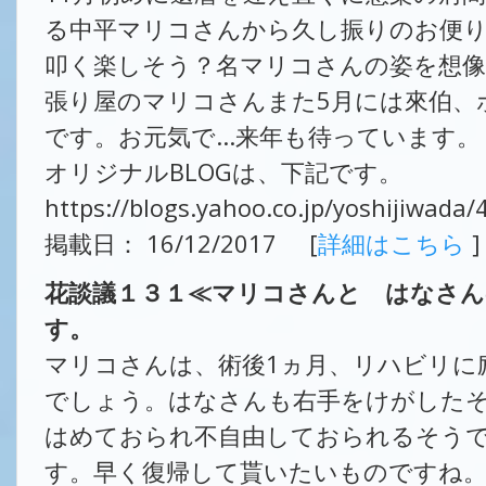
る中平マリコさんから久し振りのお便
叩く楽しそう？名マリコさんの姿を想
張り屋のマリコさんまた5月には來伯、
です。お元気で...来年も待っています。
オリジナルBLOGは、下記です。
https://blogs.yahoo.co.jp/yoshijiwada
掲載日： 16/12/2017 [
詳細はこちら
]
花談議１３１≪マリコさんと はなさ
す。
マリコさんは、術後1ヵ月、リハビリに
でしょう。はなさんも右手をけがした
はめておられ不自由しておられるそう
す。早く復帰して貰いたいものですね