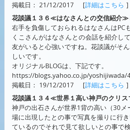
掲載日： 21/12/2017 [
詳細はこちら
]
花談議１３６≪はなさんとの交信紹介≫
右手を負傷しておられるはなさんはPC
くこさんがはなさんとの会話を紹介し
友がいると心強いですね。花談議がそん
しいです。
オリジナルBLOGは、下記です。
https://blogs.yahoo.co.jp/yoshijiwada
掲載日： 19/12/2017 [
詳細はこちら
]
花談議１３４≪世界１高い神戸のクリス
神戸の出石さんが世界1背の高い（30
場に出現したとの事で写真を撮りに行き
ているのでそれで見て欲しいとの事で検