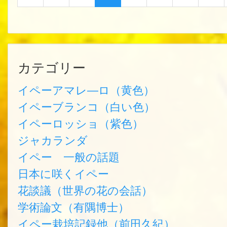
カテゴリー
イペーアマレ―ロ（黄色）
イペーブランコ（白い色）
イペーロッショ（紫色）
ジャカランダ
イペー 一般の話題
日本に咲くイペー
花談議（世界の花の会話）
学術論文（有隅博士）
イペー栽培記録他（前田久紀）