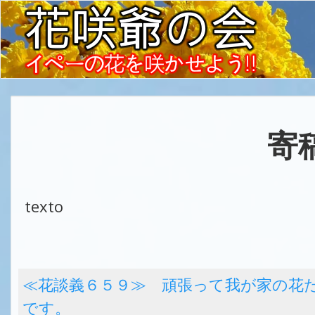
寄
texto
≪花談義６５９≫ 頑張って我が家の花
です。