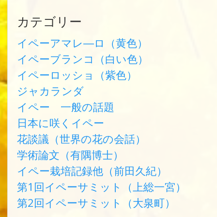
カテゴリー
イペーアマレ―ロ（黄色）
イペーブランコ（白い色）
イペーロッショ（紫色）
ジャカランダ
イペー 一般の話題
日本に咲くイペー
花談議（世界の花の会話）
学術論文（有隅博士）
イペー栽培記録他（前田久紀）
第1回イペーサミット（上総一宮）
第2回イペーサミット（大泉町）