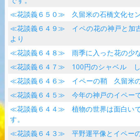
です。
≪花談義６５０≫ 久留米の石橋文化セ
≪花談義６４９≫ イペの花の神戸と加
より
≪花談義６４８≫ 雨季に入った花の少
≪花談義６４７≫ 100円のシャベル 
≪花談義６４６≫ イペーの鞘 久留米
≪花談義６４５≫ 今年の神戸のイペー
≪花談義６４４≫ 植物の世界は面白い
す。
≪花談義６４３≫ 平野運平像とイペー