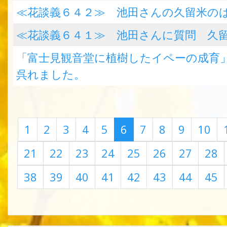
≪花談義６４２≫ 池田さんの久留米の
≪花談義６４１≫ 池田さんに質問 久
「富士見観音堂に植樹したイペーの成育
呉れました。
1
2
3
4
5
6
7
8
9
10
21
22
23
24
25
26
27
28
38
39
40
41
42
43
44
45