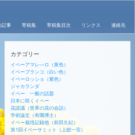
の記事
寄稿集
寄稿集目次
リンクス
連絡先
カテゴリー
イペーアマレ―ロ（黄色）
イペーブランコ（白い色）
イペーロッショ（紫色）
ジャカランダ
イペー 一般の話題
日本に咲くイペー
花談議（世界の花の会話）
学術論文（有隅博士）
イペー栽培記録他（前田久紀）
第1回イペーサミット（上総一宮）