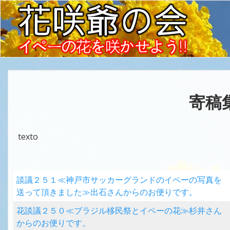
寄稿
texto
談議２５１≪神戸市サッカーグランドのイペーの写真を
送って頂きました≫出石さんからのお便りです。
花談議２５０≪ブラジル移民祭とイペーの花≫杉井さん
からのお便りです。