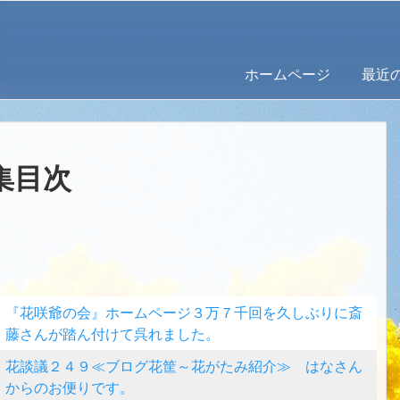
ホームページ
最近
集目次
『花咲爺の会』ホームページ３万７千回を久しぶりに斎
藤さんが踏ん付けて呉れました。
花談議２４９≪ブログ花筐～花がたみ紹介≫ はなさん
からのお便りです。