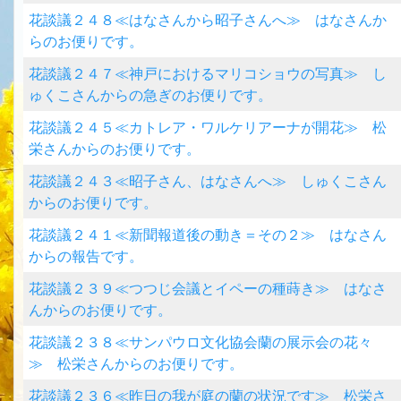
花談議２４８≪はなさんから昭子さんへ≫ はなさんか
らのお便りです。
花談議２４７≪神戸におけるマリコショウの写真≫ し
ゅくこさんからの急ぎのお便りです。
花談議２４５≪カトレア・ワルケリアーナが開花≫ 松
栄さんからのお便りです。
花談議２４３≪昭子さん、はなさんへ≫ しゅくこさん
からのお便りです。
花談議２４１≪新聞報道後の動き＝その２≫ はなさん
からの報告です。
花談議２３９≪つつじ会議とイペーの種蒔き≫ はなさ
んからのお便りです。
花談議２３８≪サンパウロ文化協会蘭の展示会の花々
≫ 松栄さんからのお便りです。
花談議２３６≪昨日の我が庭の蘭の状況です≫ 松栄さ