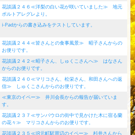
花談議２４６≪洋梨の白い花が咲いていました≫ 地元
ポルトアレグレより。
i-Padからの書き込みをテストしています。
花談議２４４≪皆さんとの食事風景≫ 昭子さんからの
お便りです。
花談議２４２≪昭子さん、しゅくこさんへ≫ はなさん
からのお便りです。
花談議２４０≪マリコさん、松栄さん、和田さんへの返
信≫ しゅくこさんからのお便りです。
≪東京のイペー≫ 井川会長からの報告が届いていま
す。
花談議２３７≪サンパウロの街中で見かけた木に宿る蘭
の花々≫ マリコさんからのお便りです。
花談議２３５≪JR元町駅周辺のイペー≫ 杉井さんから